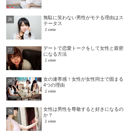
無駄に笑わない男性がモテる理由はス
テータス
1 view
デートで恋愛トークをして女性と親密
になる方法
1 view
女の連帯感！女性が女性同士で固まる
4つの理由
1 view
女性は男性を尊敬すると好きになるの
か？
1 view