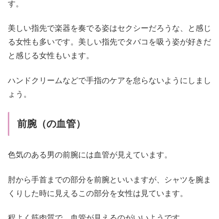
す。
美しい指先で楽器を奏でる姿はセクシーだろうな、と感じ
る女性も多いです。美しい指先でタバコを吸う姿が好きだ
と感じる女性もいます。
ハンドクリームなどで手指のケアを怠らないようにしまし
ょう。
前腕（の血管）
色気のある男の前腕には血管が見えています。
肘から手首までの部分を前腕といいますが、シャツを腕ま
くりした時に見えるこの部分を女性は見ています。
程よく筋肉質で、血管が見えるのがいいようです。