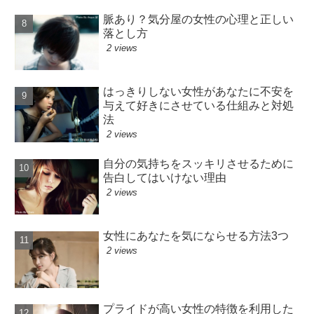
脈あり？気分屋の女性の心理と正しい
落とし方
2 views
はっきりしない女性があなたに不安を
与えて好きにさせている仕組みと対処
法
2 views
自分の気持ちをスッキリさせるために
告白してはいけない理由
2 views
女性にあなたを気にならせる方法3つ
2 views
プライドが高い女性の特徴を利用した