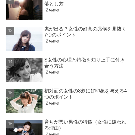
落とし方
2 views
素が出る？女性の好意の兆候を見抜く
7つのポイント
2 views
S女性の心理と特徴を知り上手に付き
合う方法
2 views
初対面の女性の8割に好印象を与える4
つのポイント
2 views
育ちが悪い男性の特徴（女性に嫌われ
る理由）
2 views