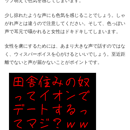
ップ萌えで色気を感じてしまいます。
少し掠れたような声にも色気を感じることでしょう。しゃ
がれ声とは違うので注意してください。そして、色っぽい
声で耳元で囁かれると女性はドキドキしてしまいます。
女性を虜にするためには、あまり大きな声で話すのではな
く、ウィスパーボイスを心がけるといいでしょう。至近距
離でないと声が届かないことがポイントです。