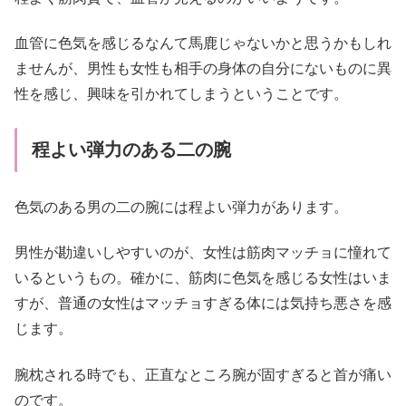
血管に色気を感じるなんて馬鹿じゃないかと思うかもしれ
ませんが、男性も女性も相手の身体の自分にないものに異
性を感じ、興味を引かれてしまうということです。
程よい弾力のある二の腕
色気のある男の二の腕には程よい弾力があります。
男性が勘違いしやすいのが、女性は筋肉マッチョに憧れて
いるというもの。確かに、筋肉に色気を感じる女性はいま
すが、普通の女性はマッチョすぎる体には気持ち悪さを感
じます。
腕枕される時でも、正直なところ腕が固すぎると首が痛い
のです。