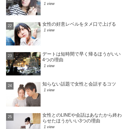
1 view
女性の好意レベルをタメ口で上げる
1 view
デートは短時間で早く帰るほうがいい
4つの理由
1 view
知らない話題で女性と会話するコツ
1 view
女性とのLINEや会話はあなたから終わ
らせたほうがいい3つの理由
1 view