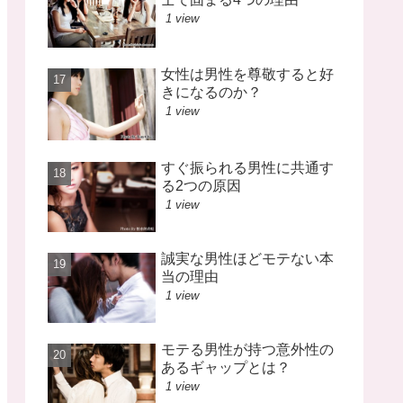
1 view
女性は男性を尊敬すると好
きになるのか？
1 view
すぐ振られる男性に共通す
る2つの原因
1 view
誠実な男性ほどモテない本
当の理由
1 view
モテる男性が持つ意外性の
あるギャップとは？
1 view