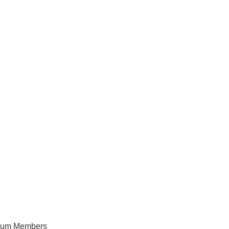
mium Members