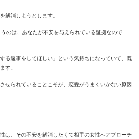
を解消しようとします。
しまうのは、あなたが不安を与えられている証拠なので
する返事をしてほしい」という気持ちになっていて、既
ます。
させられていることこそが、恋愛がうまくいかない原因
性は、その不安を解消したくて相手の女性へアプローチ