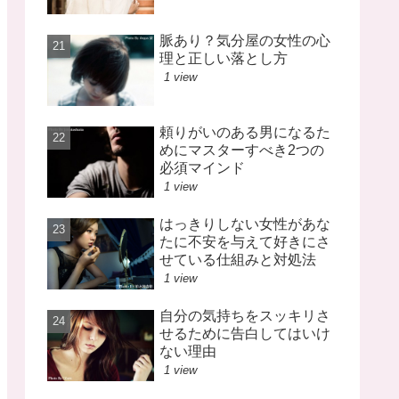
脈あり？気分屋の女性の心
理と正しい落とし方
1 view
頼りがいのある男になるた
めにマスターすべき2つの
必須マインド
1 view
はっきりしない女性があな
たに不安を与えて好きにさ
せている仕組みと対処法
1 view
自分の気持ちをスッキリさ
せるために告白してはいけ
ない理由
1 view