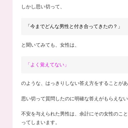
しかし思い切って、
「今までどんな男性と付き合ってきたの？」
と聞いてみても、女性は、
「よく覚えてない」
のような、はっきりしない答え方をすることがあ
思い切って質問したのに明確な答えがもらえない
不安を与えられた男性は、余計にその女性のこと
ってしまいます。