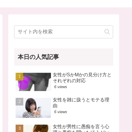
本日の人気記事
女性がSかMかの見分け方と
それぞれの対応
6 views
女性を雑に扱うとモテる理
由
6 views
女性が男性に愚痴を言う心