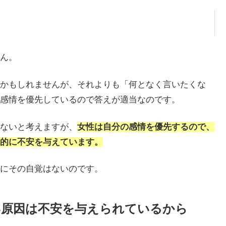
ん。
かもしれませんが、それよりも「何となく言いたくな
感情を優先しているので答えが適当なのです。
ないと考えますが、
女性は自分の感情を優先するので、
的に不安を与えています。
にその自覚はないのです。
い原因は不安を与えられているから