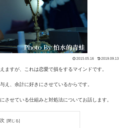
2015.05.16
2019.09.13
えますが、これは恋愛で損をするマインドです。
与え、余計に好きにさせているからです。
にさせている仕組みと対処法についてお話します。
次