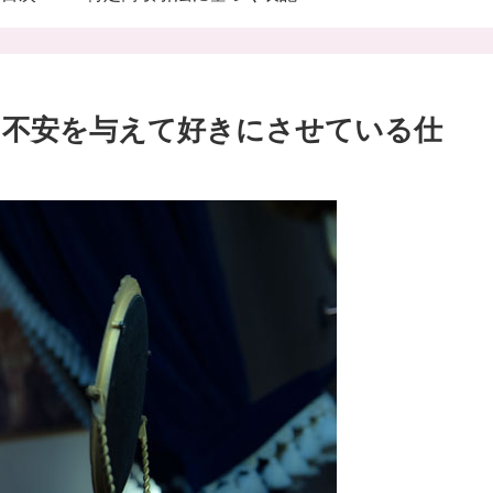
に不安を与えて好きにさせている仕