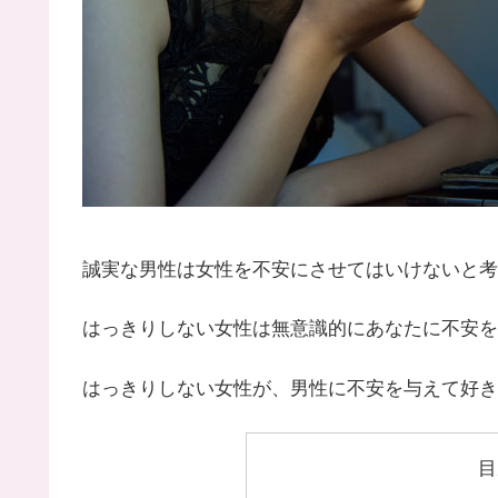
誠実な男性は女性を不安にさせてはいけないと考
はっきりしない女性は無意識的にあなたに不安を
はっきりしない女性が、男性に不安を与えて好き
目