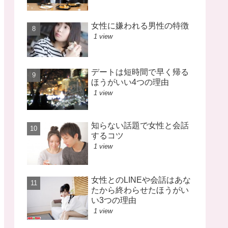
女性に嫌われる男性の特徴
1 view
デートは短時間で早く帰る
ほうがいい4つの理由
1 view
知らない話題で女性と会話
するコツ
1 view
女性とのLINEや会話はあな
たから終わらせたほうがい
い3つの理由
1 view