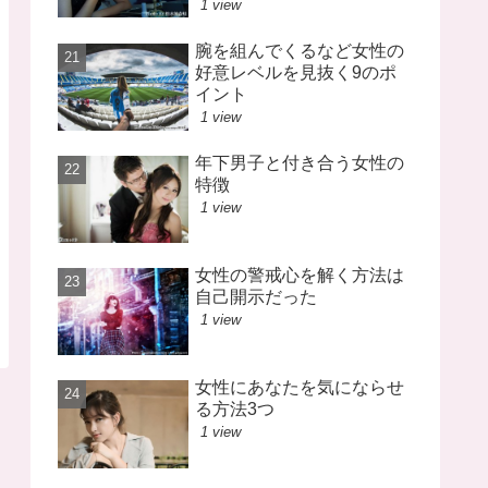
1 view
腕を組んでくるなど女性の
好意レベルを見抜く9のポ
イント
1 view
年下男子と付き合う女性の
特徴
1 view
女性の警戒心を解く方法は
自己開示だった
1 view
女性にあなたを気にならせ
る方法3つ
1 view