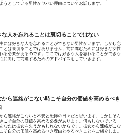
ようとしている男性がヤバい理由についてお話します。
きな人を忘れることは裏切ることではない
中には好きな人を忘れることができない男性がいます。しかし忘
ことは裏切ることではありません。前に進むためには好きな女性
れる必要があるのです。ここでは好きな人を忘れることができな
性に向けて前進するためのアドバイスをしていきます。
女から連絡がこない時こそ自分の価値を高めるべき
由
から連絡がこないと不安と恐怖の日々だと思います。しかしそん
きこそ自分の価値を高める必要があります。何もしないでいる
あなたは彼女を失うかもしれないからです。彼女から連絡がこな
こそ自分の価値を高めるべき理由とやるべきことをご紹介しま