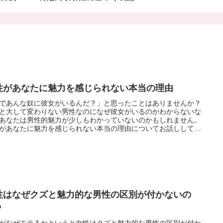
性があなたに魅力を感じられない本当の理由
であんな奴に彼女がいるんだ？」と思ったことはありませんか？
と大して変わりない男性なのになぜ彼女がいるのかわからないな
あなたは男性的魅力が少しもわかっていないのかもしれません。
があなたに魅力を感じられない本当の理由についてお話ししてい
す。
性はなぜクズと魅力的な男性の区別が付かないの
？