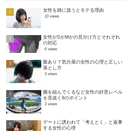
女性を雑に扱うとモテる理由
10 views
女性がSかMかの見分け方とそれぞれ
の対応
6 views
脈あり？気分屋の女性の心理と正しい
落とし方
3 views
腕を組んでくるなど女性の好意レベル
を見抜く9のポイント
3 views
デートに誘われて「考えとく」と返事
する女性の心理