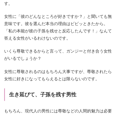
す。
女性に「彼のどんなところが好きですか？」と聞いても無
意味です。彼を選んだ本当の理由はビビッときたから。
「私の本能が彼の子孫を残せと反応したんです！」なんて
答える女性がいるわけないのです。
いくら尊敬できるからと言って、ガンジーと付き合う女性
がいるでしょうか？
女性に尊敬されるのはもちろん大事ですが、尊敬されたら
女性に好きになってもらえるとは限らないのです。
生き延びて、子孫を残す男性
もちろん、現代人の男性には尊敬などの人間的魅力は必要