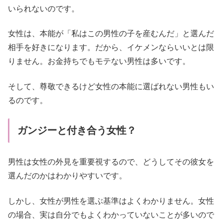
いられないのです。
女性は、本能が「私はこの男性の子を産むんだ」と選んだ
相手を好きになります。だから、イケメンならいいとは限
りません。お金持ちでもモテない男性は多いです。
そして、尊敬できるけど女性の本能に選ばれない男性もい
るのです。
ガンジーと付き合う女性？
男性は女性の外見を重要視するので、どうしてその彼女を
選んだのかはわかりやすいです。
しかし、女性が男性を選ぶ基準はよくわかりません。女性
の場合、実は自分でもよくわかっていないことが多いので