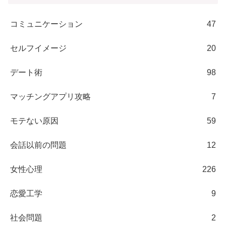
コミュニケーション
47
セルフイメージ
20
デート術
98
マッチングアプリ攻略
7
モテない原因
59
会話以前の問題
12
女性心理
226
恋愛工学
9
社会問題
2