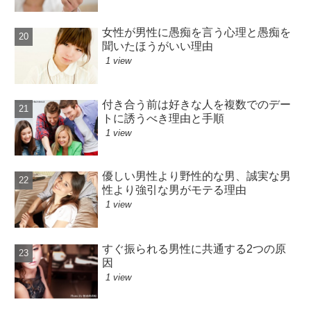
女性が男性に愚痴を言う心理と愚痴を
聞いたほうがいい理由
1 view
付き合う前は好きな人を複数でのデー
トに誘うべき理由と手順
1 view
優しい男性より野性的な男、誠実な男
性より強引な男がモテる理由
1 view
すぐ振られる男性に共通する2つの原
因
1 view