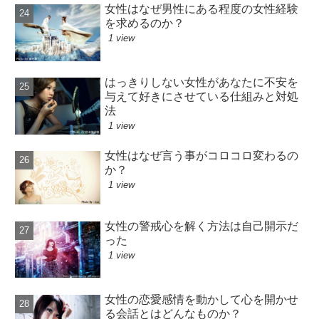
女性はなぜ男性にある程度の女性経験
を求めるのか？
1 view
はっきりしない女性があなたに不安を
与えて好きにさせている仕組みと対処
法
1 view
女性はなぜ言う事がコロコロ変わるの
か？
1 view
女性の警戒心を解く方法は自己開示だ
った
1 view
女性の恋愛感情を動かして心を開かせ
る会話とはどんなものか？