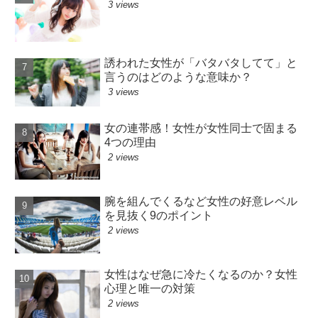
3 views
誘われた女性が「バタバタしてて」と
言うのはどのような意味か？
3 views
女の連帯感！女性が女性同士で固まる
4つの理由
2 views
腕を組んでくるなど女性の好意レベル
を見抜く9のポイント
2 views
女性はなぜ急に冷たくなるのか？女性
心理と唯一の対策
2 views