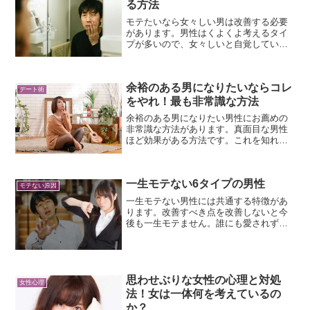
る方法
モテたいなら女々しい男は改善する必要
があります。男性はくよくよ考えるタイ
プが多いので、女々しいと自覚している
男性は多いです。ここでは女々しい男の
特徴を6つ紹介します。当てはまる場合
は、改善して男らしい男性に進化してい
余裕のある男になりたいならコレ
きましょう。
デート術
をやれ！最も非常識な方法
余裕のある男になりたい男性にお薦めの
非常識な方法があります。真面目な男性
ほど効果がある方法です。これを知れば
真面目な男性がモテずにチャラ男がモテ
る理由もわかるでしょう。余裕のある男
性になるための最も非常識な方法をお話
一生モテない6タイプの男性
しします。
モテない原因
一生モテない男性には共通する特徴があ
ります。改善すべき点を改善しないと今
後も一生モテません。誰にも愛されずに
死んでいく人生になるかもしれません。
今すぐ改善しないとヤバいレベルで致命
的な、一生モテない男性の6つのタイプに
ついてお話します。
思わせぶりな女性の心理と対処
女性心理
法！女は一体何を考えているの
か？