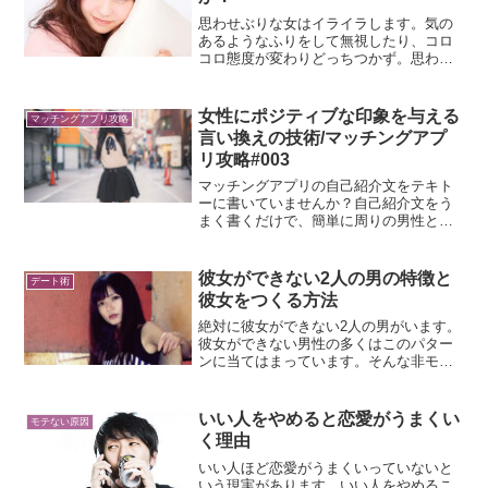
思わせぶりな女はイライラします。気の
あるようなふりをして無視したり、コロ
コロ態度が変わりどっちつかず。思わせ
ぶりな女性は一体何を考えているのでし
ょうか？思わせぶりな女性の心理と対処
法についてお話しします。
女性にポジティブな印象を与える
マッチングアプリ攻略
言い換えの技術/マッチングアプ
リ攻略#003
マッチングアプリの自己紹介文をテキト
ーに書いていませんか？自己紹介文をう
まく書くだけで、簡単に周りの男性と差
別化できます。女性はある意味あなたの
写真以上に自己紹介文を重要視してい
て、ネガティブなワードに反応して男性
彼女ができない2人の男の特徴と
デート術
を足切りしています。言い換えの技術を
彼女をつくる方法
使ってポジティブな印象を与える必要が
あります。
絶対に彼女ができない2人の男がいます。
彼女ができない男性の多くはこのパター
ンに当てはまっています。そんな非モテ
が彼女をつくる方法をお話しします。も
しかしたらこの2人の男はあなたかもしれ
ません。彼女をつくるために今すぐ改善
いい人をやめると恋愛がうまくい
モテない原因
することをお薦めします。
く理由
いい人ほど恋愛がうまくいっていないと
いう現実があります。いい人をやめるこ