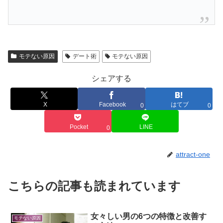
モテない原因
デート術
モテない原因
シェアする
X
Facebook
はてブ
0
0
Pocket
LINE
0
attract-one
こちらの記事も読まれています
女々しい男の6つの特徴と改善す
モテない原因