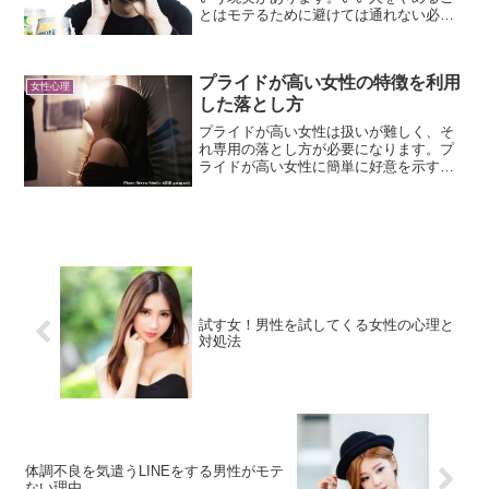
とはモテるために避けては通れない必須
の課題と言えるでしょう。多くの男性が
いい人すぎて女性を遠ざけてしまってい
るのです。いい人をやめると恋愛がうま
プライドが高い女性の特徴を利用
くいく理由についてお話ししていきま
女性心理
す。
した落とし方
プライドが高い女性は扱いが難しく、そ
れ専用の落とし方が必要になります。プ
ライドが高い女性に簡単に好意を示すと
逆にうまくいかなくなることが多いから
です。恋愛におけるプライドの高い女性
の特徴を利用した落とし方についてお話
しします。
試す女！男性を試してくる女性の心理と
対処法
体調不良を気遣うLINEをする男性がモテ
ない理由