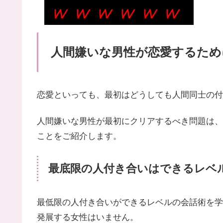
人間嫌いな男性が恋愛するため
恋愛といっても、最初はどうしても人間同士の付
人間嫌いな男性が最初にクリアするべき問題は、
ことをご紹介します。
最底限の人付き合いはできるレベ
最低限の人付き合いができるレベルの会話術を学
発展する女性はいません。