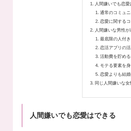
人間嫌いでも恋愛
通常のコミュニ
恋愛に関するコ
人間嫌いな男性が
最底限の人付き
恋活アプリの活
活動費を貯める
モテる要素を身
恋愛よりも結婚
同じ人間嫌いな女
人間嫌いでも恋愛はできる