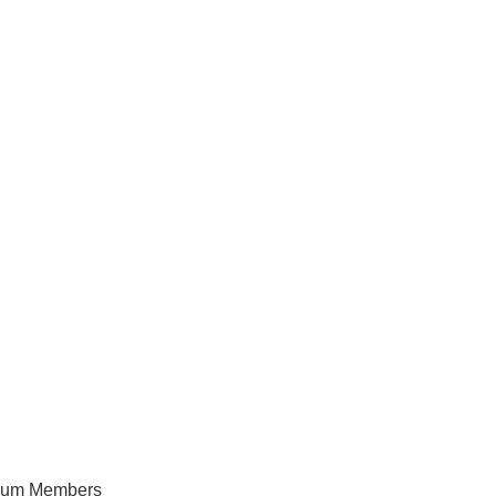
mium Members