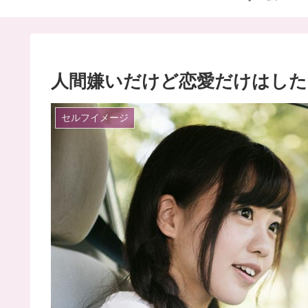
人間嫌いだけど恋愛だけはした
セルフイメージ