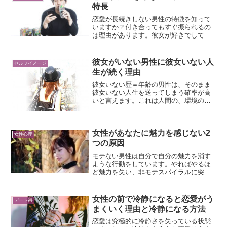
特長
恋愛が長続きしない男性の特徴を知って
いますか？付き合ってもすぐ振られるの
は理由があります。彼女が好きでしてい
ることが逆効果になっているかもしれま
せん。少しでも思い当たる人は恋愛が長
続きしない男性の5つの特長に当てはまっ
彼女がいない男性に彼女いない人
セルフイメージ
ていないか確認してください。
生が続く理由
彼女いない歴＝年齢の男性は、そのまま
彼女いない人生を送ってしまう確率が高
いと言えます。これは人間の、環境の変
化を嫌がるという本能的な性質によりま
す。彼女がいない男性に彼女いない人生
が続く理由についてお話していきます。
女性があなたに魅力を感じない2
女性心理
つの原因
モテない男性は自分で自分の魅力を消す
ような行動をしています。やればやるほ
ど魅力を失い、非モテスパイラルに突入
してしまうのです。女性にモテないのは
モテない理由があります。女性があなた
に魅力を感じない原因を知り、改善して
女性の前で冷静になると恋愛がう
デート術
いきましょう。
まくいく理由と冷静になる方法
恋愛は究極的に冷静さを失っている状態