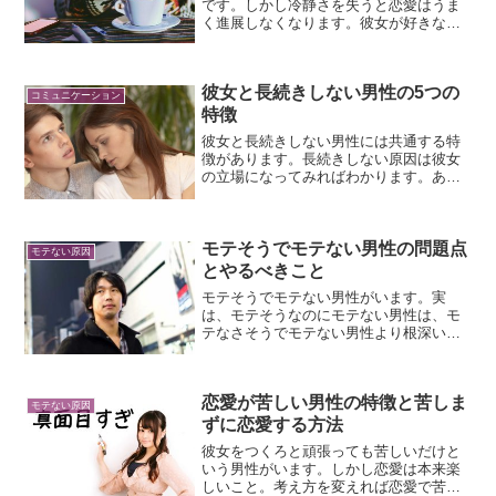
です。しかし冷静さを失うと恋愛はうま
く進展しなくなります。彼女が好きなら
冷静になりましょう。好きな女性の前で
冷静になると恋愛がうまくいく理由と、
冷静になる方法についてお話しします。
彼女と長続きしない男性の5つの
コミュニケーション
特徴
彼女と長続きしない男性には共通する特
徴があります。長続きしない原因は彼女
の立場になってみればわかります。あな
たは、彼女と長続きしない男性の5つの特
徴に当てはまっていませんか？
モテそうでモテない男性の問題点
モテない原因
とやるべきこと
モテそうでモテない男性がいます。実
は、モテそうなのにモテない男性は、モ
テなさそうでモテない男性より根深い問
題を抱えています。モテそうでモテない
男性の問題点と、モテるためにやるべき
ことについてお話します。
恋愛が苦しい男性の特徴と苦しま
モテない原因
ずに恋愛する方法
彼女をつくろと頑張っても苦しいだけと
いう男性がいます。しかし恋愛は本来楽
しいこと。考え方を変えれば恋愛で苦し