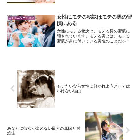
むことはなくなるのです。恋愛が苦しい
男性に共通する特徴と、苦しまずに恋愛
する方法についてお話します。
女性にモテる秘訣はモテる男の習
コミュニケーション
慣にある
女性にモテる秘訣は、モテる男の習慣に
隠されています。モテる男とは、モテる
習慣が身に付いている男性のことだから
です。なぜ習慣を変えることでモテるよ
うになるのかと、モテる秘訣として取り
入れるべきモテる男の習慣についてお話
しします。
モテたいなら女性に好かれようとしては
いけない理由
あなたに彼女が出来ない最大の原因と対
処法