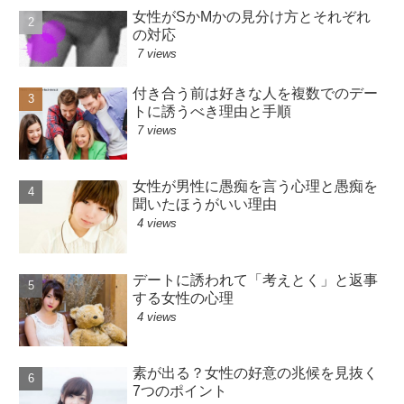
女性がSかMかの見分け方とそれぞれ
の対応
7 views
付き合う前は好きな人を複数でのデー
トに誘うべき理由と手順
7 views
女性が男性に愚痴を言う心理と愚痴を
聞いたほうがいい理由
4 views
デートに誘われて「考えとく」と返事
する女性の心理
4 views
素が出る？女性の好意の兆候を見抜く
7つのポイント