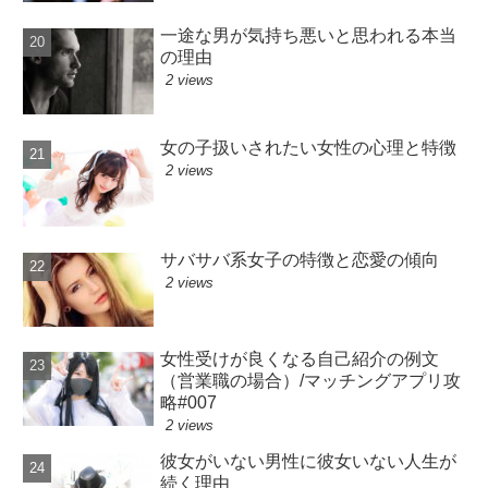
一途な男が気持ち悪いと思われる本当
の理由
2 views
女の子扱いされたい女性の心理と特徴
2 views
サバサバ系女子の特徴と恋愛の傾向
2 views
女性受けが良くなる自己紹介の例文
（営業職の場合）/マッチングアプリ攻
略#007
2 views
彼女がいない男性に彼女いない人生が
続く理由