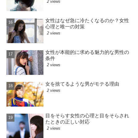
2 views
女性はなぜ急に冷たくなるのか？女性
心理と唯一の対策
2 views
女性が本能的に求める魅力的な男性の
条件
2 views
女を捨てるような男がモテる理由
2 views
目をそらす女性の心理と目をそらされ
たときの正しい対応
2 views