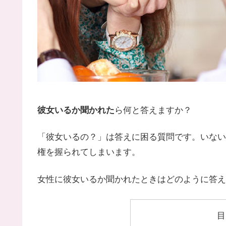
彼女いるか聞かれた
ら何と答えますか？
「彼女いるの？」は答えに困る質問です。いない
権を握られてしまいます。
女性に彼女いるか聞かれたときはどのように答え
目