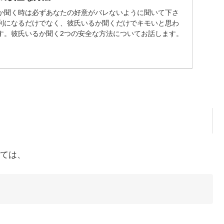
か聞く時は必ずあなたの好意がバレないように聞いて下さ
利になるだけでなく、彼氏いるか聞くだけでキモいと思わ
す。彼氏いるか聞く2つの安全な方法についてお話します。
ては、