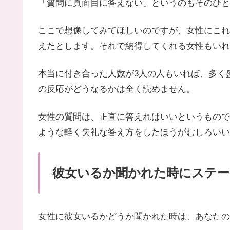
「質問に真面目に答えない」というのもそのひと
ここで想像してみてほしいのですが、女性にこれ
えたとします。それで納得してくれる女性もいれ
本当に付き合った人数が3人の人もいれば、多く
の反応がどうなるかは全く読めません。
女性の質問は、正直に答えればいいというもので
ような軽く失礼な答え方をしたほうがむしろいい
彼女いるか聞かれた時にステー
女性に彼女いるかどうか聞かれた時は、あなたの