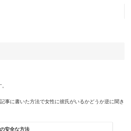
す。
記事に書いた方法で女性に彼氏がいるかどうか逆に聞き
つの安全な方法