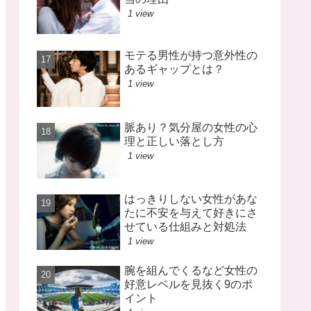
1 view
モテる男性が持つ意外性の
あるギャップとは？
1 view
脈あり？気分屋の女性の心
理と正しい落とし方
1 view
はっきりしない女性があな
たに不安を与えて好きにさ
せている仕組みと対処法
1 view
腕を組んでくるなど女性の
好意レベルを見抜く9のポ
イント