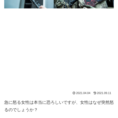
2021.04.04
2021.09.11
急に怒る女性は本当に恐ろしいですが、女性はなぜ突然怒
るのでしょうか？