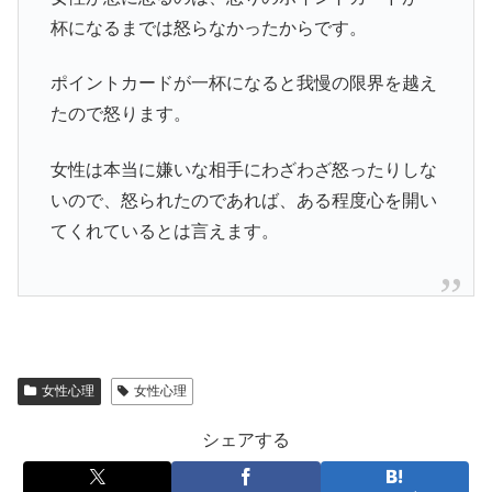
杯になるまでは怒らなかったからです。
ポイントカードが一杯になると我慢の限界を越え
たので怒ります。
女性は本当に嫌いな相手にわざわざ怒ったりしな
いので、怒られたのであれば、ある程度心を開い
てくれているとは言えます。
女性心理
女性心理
シェアする