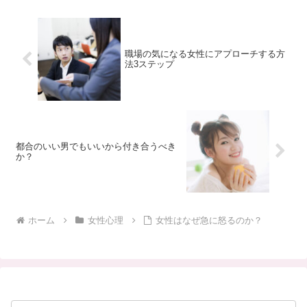
職場の気になる女性にアプローチする方
法3ステップ
都合のいい男でもいいから付き合うべき
か？
ホーム
女性心理
女性はなぜ急に怒るのか？