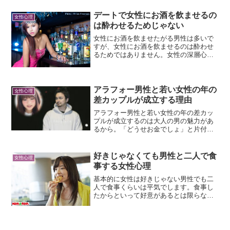
場に来ているのに女子だけで固まるので
デートで女性にお酒を飲ませるの
しょうか？
女性心理
は酔わせるためじゃない
女性にお酒を飲ませたがる男性は多いで
すが、女性にお酒を飲ませるのは酔わせ
るためではありません。女性の深層心理
を探ればもっと重要な意味が見えてきま
す。女性にお酒を飲ませる目的が酔わせ
るためでないなら一体何なのでしょう
か？
アラフォー男性と若い女性の年の
女性心理
差カップルが成立する理由
アラフォー男性と若い女性の年の差カッ
プルが成立するのは大人の男の魅力があ
るから。「どうせお金でしょ」と片付け
るのは早計です。アラフォー男性と若い
女性の年の差カップルが成立する理由を
女性心理の観点からお話ししていきま
好きじゃなくても男性と二人で食
女性心理
す。
事する女性心理
基本的に女性は好きじゃない男性でも二
人で食事くらいは平気でします。食事し
たからといって好意があるとは限らない
のです。これは女性の持つ生物としての
本能が影響しています。好きじゃなくて
も男性と二人で食事する女性心理につい
てお話します。