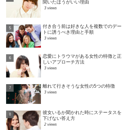
聞いたほうがいい理由
3 views
付き合う前は好きな人を複数でのデー
トに誘うべき理由と手順
3 views
恋愛にトラウマがある女性の特徴と正
しいアプローチ方法
3 views
離れて行きそうな女性の5つの特徴
3 views
彼女いるか聞かれた時にステータスを
下げない答え方
2 views