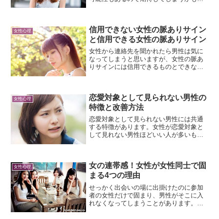
れませんが、そのまま音信不通になる場
合も多いです。告白を保留する女性心理
と、正しい告白の仕方についてお話しし
信用できない女性の脈ありサイン
ます。
女性心理
と信用できる女性の脈ありサイン
女性から連絡先を聞かれたら男性は気に
なってしまうと思いますが、女性の脈あ
りサインには信用できるものとできない
ものがあります。女性が連絡先を教えて
くれる心理は何なのでしょうか？女性の
脈ありサインについて信用できるかでき
恋愛対象として見られない男性の
ないかの見分け方をお話しします。
女性心理
特徴と改善方法
恋愛対象として見られない男性には共通
する特徴があります。女性が恋愛対象と
して見れない男性ほどいい人が多いも
の。しかし、いい人だから恋愛対象に見
られないとしたらどうでしょうか？女性
に恋愛対象として見られない男性の特徴
女の連帯感！女性が女性同士で固
と改善方法についてお話しします。
女性心理
まる4つの理由
せっかく出会いの場に出掛けたのに参加
者の女性だけで固まり、男性がそこに入
れなくなってしまうことがあります。女
性の連帯感は時として男性を不快にさせ
ることもあります。なぜ女性は出会いの