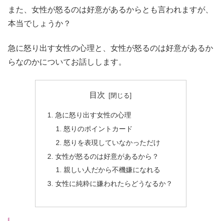
また、女性が怒るのは好意があるからとも言われますが、
本当でしょうか？
急に怒り出す女性の心理と、女性が怒るのは好意があるか
らなのかについてお話しします。
目次
急に怒り出す女性の心理
怒りのポイントカード
怒りを表現していなかっただけ
女性が怒るのは好意があるから？
親しい人だから不機嫌になれる
女性に純粋に嫌われたらどうなるか？