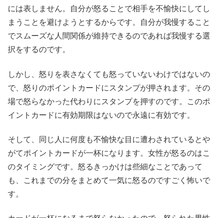
には表しません。自分が怒ることで相手を不愉快にしてし
まうことを避けようとするからです。自分が我慢すること
でスムーズな人間関係が維持できるのであれば我慢する選
択をするのです。
しかし、怒りを表さなくても怒っていないわけではないの
で、怒りのポイントカードにスタンプが押されます。その
場で怒らなかった代わりにスタンプを押すのです。このポ
イントカードに有効期限はないので永遠に有効です。
そして、同じ人に何度も不愉快な目に遭わされているとや
がてポイントカードが一杯になります。女性が怒るのはこ
のタイミングです。怒るきっかけは些細なことであって
も、これまでの分をまとめて一気に怒るのですごく怖いで
す。