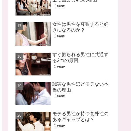
1 view
女性は男性を尊敬すると好
きになるのか？
1 view
すぐ振られる男性に共通す
る2つの原因
1 view
誠実な男性ほどモテない本
当の理由
1 view
モテる男性が持つ意外性の
あるギャップとは？
1 view