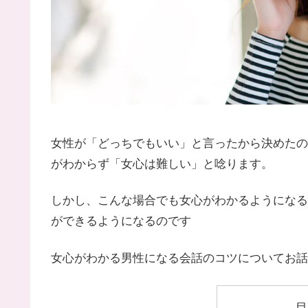
女性が「どっちでもいい」と言ったから決めたの
がわからず「女心は難しい」と唸ります。
しかし、こんな場合でも女心がわかるようになる
ができるようになるのです
女心がわかる男性になる会話のコツについてお話
目