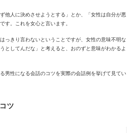
ず他人に決めさせようとする」とか、「女性は自分が悪
です。これを女心と言います。
はっきり言わないということですが、女性の意味不明な
うとしてんだな」と考えると、おのずと意味がわかるよ
る男性になる会話のコツを実際の会話例を挙げて見てい
コツ