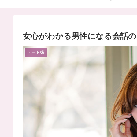
女心がわかる男性になる会話の
デート術