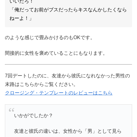
いいだろ！
「俺だってお前がブスだったらキスなんかしたくなら
ねーよ！」
のような感じで畳みかけるのもOKです。
間接的に女性を褒めていることにもなります。
7回デートしたのに、友達から彼氏になれなかった男性の
末路はこちらからご覧ください。
クロージング・テンプレートのレビューはこちら
いかがでしたか？
友達と彼氏の違いは、女性から「男」として見ら