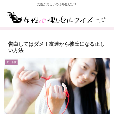
女性が美しいのは外見だけ？
告白してはダメ！友達から彼氏になる正し
い方法
デート術