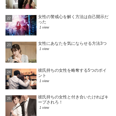
女性の警戒心を解く方法は自己開示だ
った
1 view
女性にあなたを気にならせる方法3つ
1 view
彼氏持ちの女性を略奪する5つのポイ
ント
1 view
彼氏持ちの女性と付き合いたければキ
ープされろ！
1 view