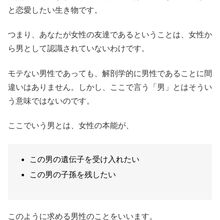
と恋愛したい生き物です。
つまり、あなたが女性の友達であるということは、女性か
ら男として認識されていないわけです。
モテない男性であっても、解剖学的に男性であることに間
違いはありません。しかし、ここで言う「男」とはそうい
う意味ではないのです。
ここでいう男とは、女性の本能が、
この男の遺伝子を受け入れたい
この男の子孫を残したい
このように求める男性のことをいいます。