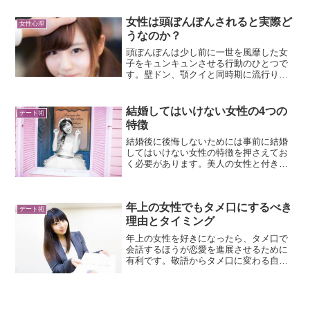
性受けのいいギャップの見せ方について
女性は頭ぽんぽんされると実際ど
お話しします。
女性心理
うなのか？
頭ぽんぽんは少し前に一世を風靡した女
子をキュンキュンさせる行動のひとつで
す。壁ドン、顎クイと同時期に流行りま
した。しかし頭ぽんぽんすれば本当にモ
テるのでしょうか？女性は頭ぽんぽんさ
れると実際どうなのかについて女性の立
結婚してはいけない女性の4つの
デート術
場から見ていきたいと思います。
特徴
結婚後に後悔しないためには事前に結婚
してはいけない女性の特徴を押さえてお
く必要があります。美人の女性と付き合
いたいのはわかりますが、可愛いだけで
結婚してもいいかどうかは別問題。結婚
してはいけない女性の4つの特徴について
年上の女性でもタメ口にするべき
お話していきます。
デート術
理由とタイミング
年上の女性を好きになったら、タメ口で
会話するほうが恋愛を進展させるために
有利です。敬語からタメ口に変わる自然
なタイミングをつかめば安全に移行でき
ます。年上の女性でもタメ口にするべき
理由と、タメ口に移行するタイミングに
ついてお話しします。