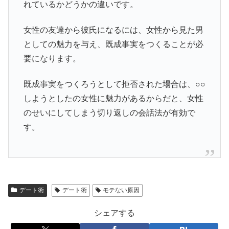
れているかどうかの違いです。
女性の友達から彼氏になるには、女性から見た男
としての魅力を与え、既成事実をつくることが必
要になります。
既成事実をつくろうとして拒否された場合は、○○
しようとしたの女性に魅力があるからだと、女性
のせいにしてしまう切り返しの会話法が有効で
す。
デート術
デート術
モテない原因
シェアする