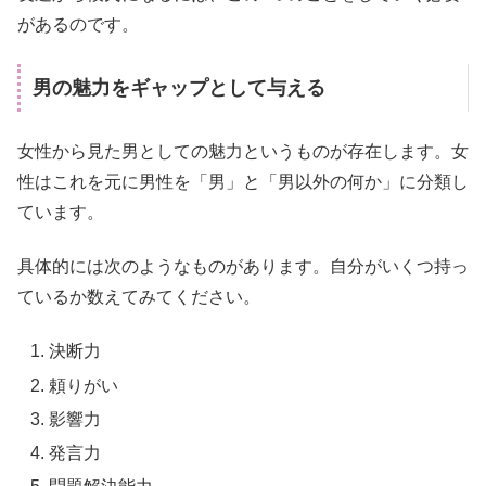
があるのです。
男の魅力をギャップとして与える
女性から見た男としての魅力というものが存在します。女
性はこれを元に男性を「男」と「男以外の何か」に分類し
ています。
具体的には次のようなものがあります。自分がいくつ持っ
ているか数えてみてください。
決断力
頼りがい
影響力
発言力