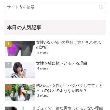
本日の人気記事
女性がSかMかの見分け方とそれぞれ
の対応
5 views
女性を雑に扱うとモテる理由
4 views
誘われた女性が「バタバタしてて」と
言うのはどのような意味か？
3 views
ピュアで一途な男性ほどモテない理由