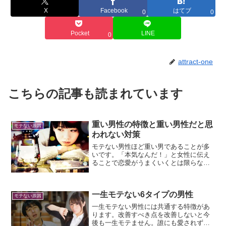
X
Facebook
はてブ
0
0
Pocket
LINE
0
attract-one
こちらの記事も読まれています
重い男性の特徴と重い男性だと思
モテない原因
われない対策
モテない男性ほど重い男であることが多
いです。「本気なんだ！」と女性に伝え
ることで恋愛がうまくいくとは限らない
のです。女性は男性の重い好意や重い
LINEを嫌います。重い男性の特徴と重い
男性だと思われない対策についてお話し
一生モテない6タイプの男性
します。
モテない原因
一生モテない男性には共通する特徴があ
ります。改善すべき点を改善しないと今
後も一生モテません。誰にも愛されずに