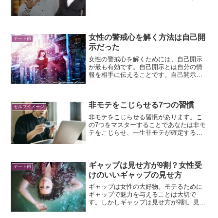
死んでいく人生になるかもしれません。
今すぐ改善しないとヤバいレベルで致命
的な、一生モテない男性の6つのタイプに
ついてお話します。
女性の警戒心を解く方法は自己開
デート術
示だった
女性の警戒心を解くためには、自己開示
が最も有効です。自己開示とは自分の情
報を相手に伝えることです。自己開示し
ないで質問ばかりするから女性は不安に
なって警戒するのです。女性の警戒心を
解くために有効な自己開示の方法につい
非モテをこじらせる7つの習慣
てお話します。
セルフイメージ
非モテをこじらせる習慣があります。こ
の7つをマスターすることであなたは非モ
テをこじらせ、一生非モテが確定するこ
とをお約束します。非モテをこじらせる7
つの習慣についてお話していきます。
ギャップは見せ方が9割？女性受
デート術
けのいいギャップの見せ方
ギャップは女性の大好物。モテるために
ギャップで魅力を与えることは大切で
す。しかしギャップは見せ方が9割。見せ
方を間違えると効果を失ってしまいま
す。女性受けのいいギャップの例と、女