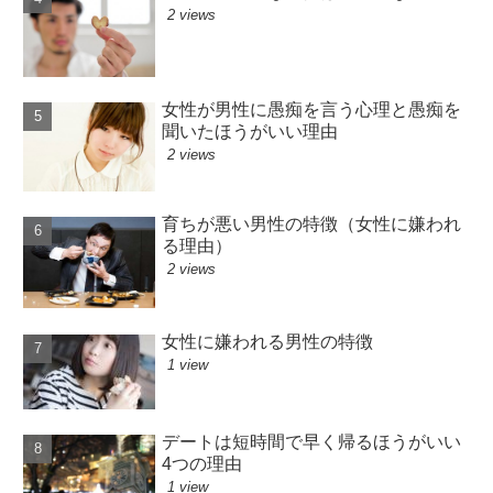
2 views
女性が男性に愚痴を言う心理と愚痴を
聞いたほうがいい理由
2 views
育ちが悪い男性の特徴（女性に嫌われ
る理由）
2 views
女性に嫌われる男性の特徴
1 view
デートは短時間で早く帰るほうがいい
4つの理由
1 view