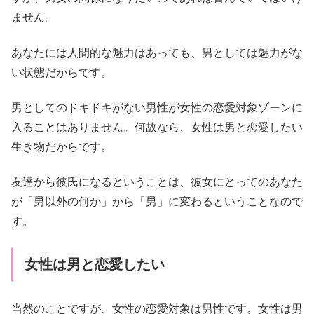
ません。
あなたには人間的な魅力はあっても、男としては魅力がな
い状態だからです。
男としてのドキドキがない男性が女性の恋愛対象ゾーンに
入ることはありません。何故なら、女性は男と恋愛したい
生き物だからです。
友達から彼氏になるということは、彼女にとってのあなた
が「男以外の何か」から「男」に変わるということなので
す。
女性は男と恋愛したい
当然のことですが、女性の恋愛対象は男性です。女性は男