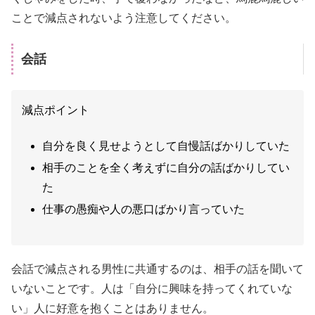
ことで減点されないよう注意してください。
会話
減点ポイント
自分を良く見せようとして自慢話ばかりしていた
相手のことを全く考えずに自分の話ばかりしてい
た
仕事の愚痴や人の悪口ばかり言っていた
会話で減点される男性に共通するのは、相手の話を聞いて
いないことです。人は「自分に興味を持ってくれていな
い」人に好意を抱くことはありません。