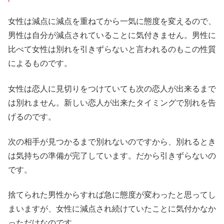
女性は減点に減点を重ねてから一気に態度を変えるので、
男性は自分が減点されていることに気付きません。男性に
比べて女性は別れを引きずらないと言われるのもこの性質
によるものです。
女性は恋人に見切りをつけていても次の恋人が出来るまで
は別れません。新しい恋人が出来たタイミングで別れを告
げるのです。
次の相手が見つかるまで別れないのですから、別れるとき
は気持ちの準備が完了しています。だから引きずらないの
です。
捨てられた男性からすれば急に態度が変わったと思ってし
まいますが、女性に減点され続けていたことに気付かなか
っただけなのです。