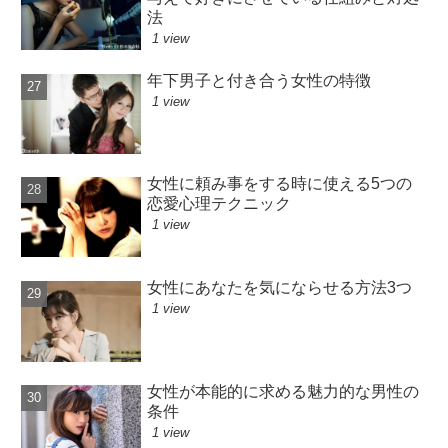
法
1 view
年下男子と付き合う女性の特徴
1 view
女性に頼み事をする時に使える5つの
恋愛心理テクニック
1 view
女性にあなたを気にならせる方法3つ
1 view
女性が本能的に求める魅力的な男性の
条件
1 view