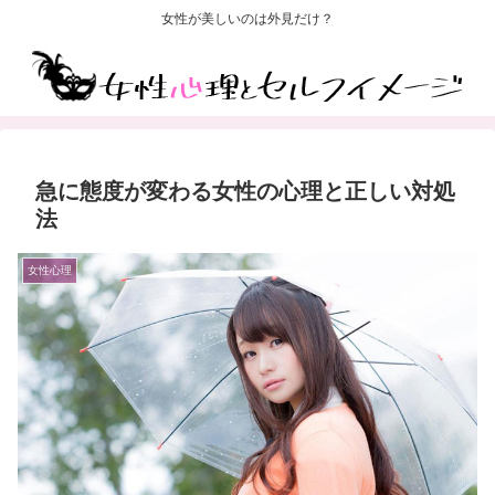
女性が美しいのは外見だけ？
急に態度が変わる女性の心理と正しい対処
法
女性心理