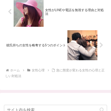
女性がLINEや電話を無視する理由と対処
法
彼氏持ちの女性を略奪する5つのポイント
ホーム
女性心理
急に態度が変わる女性の心理と正
しい対処法