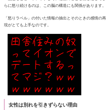
らに怒り続けるのは、この脳の構造にも関係があります。
「怒りラベル」の付いた情報の抽出とそのときの感情の再
現がとても上手なのです。
女性は別れを引きずらない理由