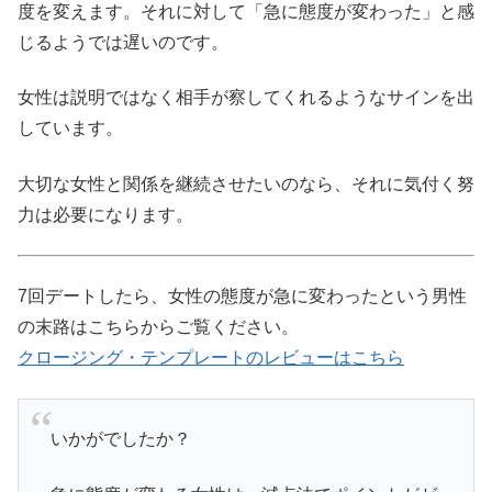
度を変えます。それに対して「急に態度が変わった」と感
じるようでは遅いのです。
女性は説明ではなく相手が察してくれるようなサインを出
しています。
大切な女性と関係を継続させたいのなら、それに気付く努
力は必要になります。
7回デートしたら、女性の態度が急に変わったという男性
の末路はこちらからご覧ください。
クロージング・テンプレートのレビューはこちら
いかがでしたか？