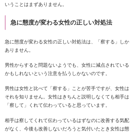
いうことはまずありません。
急に態度が変わる女性の正しい対処法
急に態度が変わる女性の正しい対処法は、「察する」しか
ありません。
男性からすると問題ないようでも、女性に減点されている
かもしれないという注意を払うしかないのです。
男性は女性と比べて「察する」ことが苦手ですが、女性は
それを知りません。女性はきちんと説明しなくても相手は
「察して」くれて伝わっていると思っています。
相手は察してくれて伝わっているはずなのに改善する気配
がなく、今後も改善しないだろうと気付いたとき女性は態