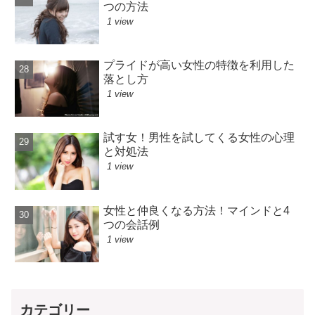
つの方法
1 view
プライドが高い女性の特徴を利用した
落とし方
1 view
試す女！男性を試してくる女性の心理
と対処法
1 view
女性と仲良くなる方法！マインドと4
つの会話例
1 view
カテゴリー