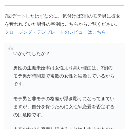
7回デートしたはずなのに、気付けば3割のモテ男に彼女
を奪われていた男性の事例はこちらからご覧ください。
クロージング・テンプレートのレビューはこちら
いかがでしたか？
男性の生涯未婚率は女性より高い理由は、3割の
モテ男が時間差で複数の女性と結婚しているから
です。
モテ男と非モテの格差が浮き彫りになってきてい
ますが、自分を保つために女性や恋愛を否定する
のは危険です。