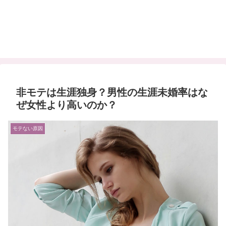
非モテは生涯独身？男性の生涯未婚率はな
ぜ女性より高いのか？
モテない原因