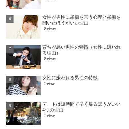
女性が男性に愚痴を言う心理と愚痴を
聞いたほうがいい理由
2 views
育ちが悪い男性の特徴（女性に嫌われ
る理由）
2 views
女性に嫌われる男性の特徴
1 view
デートは短時間で早く帰るほうがいい
4つの理由
1 view