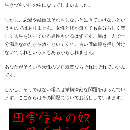
生きづらい世の中になってしまいました。
しかし、恋愛や結婚はそれをしないと生きていけないとい
うものではありません。女性と縁が無くても自分らしく楽
しく人生を送っている男性もいるはずです。俺は一人で十
分満足なのだから放っといてくれ。古い価値観を押し付け
ないでくれという人もあるかもしれません。
あなたがそういう天性のソロ気質ならそれはそれでいいん
です。
しかし、そうではない場合は結構深刻な問題をはらんでい
ます。ここからはその問題についてお話ししていきます。