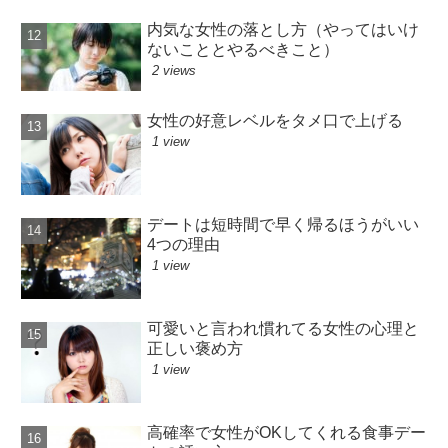
内気な女性の落とし方（やってはいけ
ないこととやるべきこと）
2 views
女性の好意レベルをタメ口で上げる
1 view
デートは短時間で早く帰るほうがいい
4つの理由
1 view
可愛いと言われ慣れてる女性の心理と
正しい褒め方
1 view
高確率で女性がOKしてくれる食事デー