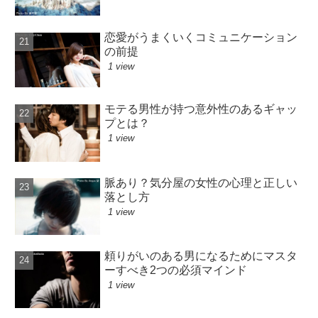
恋愛がうまくいくコミュニケーション
の前提
1 view
モテる男性が持つ意外性のあるギャッ
プとは？
1 view
脈あり？気分屋の女性の心理と正しい
落とし方
1 view
頼りがいのある男になるためにマスタ
ーすべき2つの必須マインド
1 view