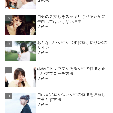
2 views
自分の気持ちをスッキリさせるために
告白してはいけない理由
2 views
おとなしい女性が出すお持ち帰りOKの
サイン
2 views
恋愛にトラウマがある女性の特徴と正
しいアプローチ方法
2 views
自己肯定感が低い女性の特徴を理解し
て落とす方法
2 views