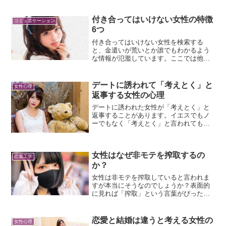
本能が影響しています。好きじゃなくて
も男性と二人で食事する女性心理につい
付き合ってはいけない女性の特徴
てお話します。
コミュニケーション
6つ
付き合ってはいけない女性を検索する
と、金遣いが荒いとか誰でもわかるよう
な情報が氾濫しています。ここでは他の
サイトには書いてない本質的な観点から
付き合ってはいけない女性の特徴を6つお
話します。下手に付き合うと人生が棄損
デートに誘われて「考えとく」と
女性心理
するレベルでヤバい女性なので絶対に近
返事する女性の心理
づかないようにしてください。
デートに誘われた女性が「考えとく」と
返事することがあります。イエスでもノ
ーでもなく「考えとく」と言われても意
味がわからないし、脈ありかどうか気に
なります。女性はなぜ曖昧なのでしょう
か？「考えとく」と返事する女性心理
女性はなぜ非モテを搾取するの
と、どのような意味かについてお話しま
恋愛工学
す。
か？
女性は非モテを搾取していると言われま
すが本当にそうなのでしょうか？表面的
に見れば「搾取」という言葉がぴったり
な現象は確かにありますが、男女の対立
を助長しても誰のためにもなりません。
女性はなぜ非モテを搾取するのかについ
恋愛と結婚は違うと考える女性の
女性心理
て、男女の性質から考えてみたいと思い