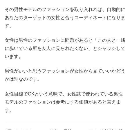
その男性モデルのファッションを取り入れれば、自動的に
あなたのターゲットの女性と合うコーディネートになりま
す。
女性は男性のファッションに問題があると「この人と一緒
に歩いている所を友人に見られたくない」とジャッジして
います。
男性がいいと思うファッションが女性から見ていいかどう
かは別なのです。
女性目線でOKという意味で、女性誌で使われている男性
モデルのファッションは参考にする価値があると言えま
す。