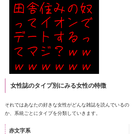
女性誌のタイプ別にみる女性の特徴
それではあなたの好きな女性がどんな雑誌を読んでいるの
か、系統ごとにタイプを分類していきます。
赤文字系