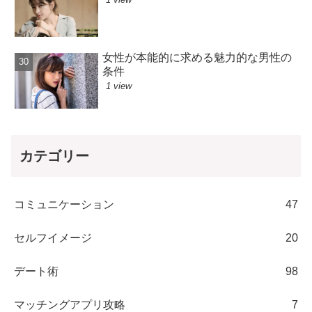
女性が本能的に求める魅力的な男性の
条件
1 view
カテゴリー
コミュニケーション
47
セルフイメージ
20
デート術
98
マッチングアプリ攻略
7