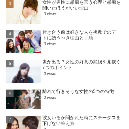
女性が男性に愚痴を言う心理と愚痴を
聞いたほうがいい理由
3 views
付き合う前は好きな人を複数でのデー
トに誘うべき理由と手順
3 views
素が出る？女性の好意の兆候を見抜く
7つのポイント
3 views
離れて行きそうな女性の5つの特徴
3 views
彼女いるか聞かれた時にステータスを
下げない答え方