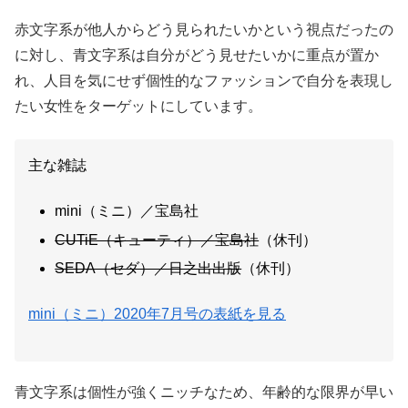
赤文字系が他人からどう見られたいかという視点だったの
に対し、青文字系は自分がどう見せたいかに重点が置か
れ、人目を気にせず個性的なファッションで自分を表現し
たい女性をターゲットにしています。
主な雑誌
mini（ミニ）／宝島社
CUTiE（キューティ）／宝島社
（休刊）
SEDA（セダ）／日之出出版
（休刊）
mini（ミニ）2020年7月号の表紙を見る
青文字系は個性が強くニッチなため、年齢的な限界が早い