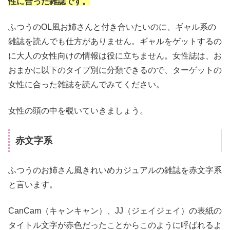
性に合った雑誌です。
ふつうのOL風お姉さんと付き合いたいのに、ギャル系の
雑誌を読んでも仕方がありません。ギャルをゲットするの
に大人の女性向けの情報は役に立ちません。女性誌は、お
おまかに以下のタイプ別に分類できるので、ターゲットの
女性に合った雑誌を読んでみてください。
女性の頭の中を覗いていきましょう。
赤文字系
ふつうのお姉さん風きれいめカジュアルの雑誌を赤文字系
と言います。
CanCam（キャンキャン）、JJ（ジェイジェイ）の表紙の
タイトル文字が赤色だったことからこのように呼ばれるよ