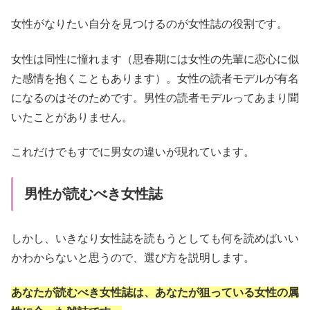
女性がなりたい自分を見つけるのが女性誌の役割です。
女性は同性に憧れます（思春期には女性の先輩に恋心に似
た感情を抱くこともあります）。女性の読者モデルが有名
になるのはそのためです。男性の読者モデルってあまり聞
いたことがありません。
これだけでもすでに男女の違いが現れています。
男性が読むべき女性誌
しかし、いきなり女性誌を読もうとしても何を読めばいい
かわからないと思うので、選び方を説明します。
あなたが読むべき女性誌は、あなたが狙っている女性の属