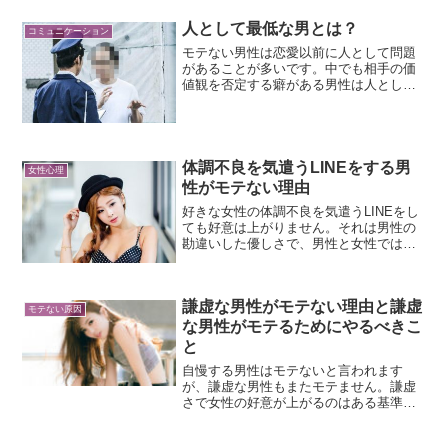
います。フレンドシップ戦略がいけない
理由と脱却する方法についてお話しま
人として最低な男とは？
コミュニケーション
す。
モテない男性は恋愛以前に人として問題
があることが多いです。中でも相手の価
値観を否定する癖がある男性は人として
最低です。しかしあなたも気付かぬうち
に自分の価値観を押し付けているかもし
れません。価値観を尊重するために最も
大切なことお伝えします。
体調不良を気遣うLINEをする男
女性心理
性がモテない理由
好きな女性の体調不良を気遣うLINEをし
ても好意は上がりません。それは男性の
勘違いした優しさで、男性と女性では優
しさを判断する基準が異なるからです。
体調を気遣うLINEのような、勘違いした
男性の優しい行動ではモテない理由と対
謙虚な男性がモテない理由と謙虚
処法についてお話しします。
モテない原因
な男性がモテるためにやるべきこ
と
自慢する男性はモテないと言われます
が、謙虚な男性もまたモテません。謙虚
さで女性の好意が上がるのはある基準を
満たしている場合だけで、普通の男性は
謙虚でモテることはないのです。謙虚な