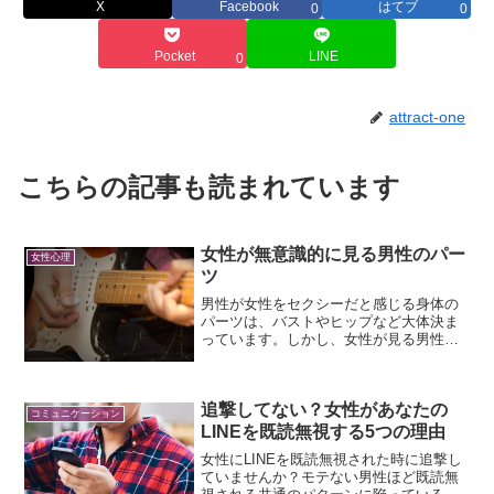
X
Facebook
はてブ
0
0
Pocket
LINE
0
attract-one
こちらの記事も読まれています
女性が無意識的に見る男性のパー
女性心理
ツ
男性が女性をセクシーだと感じる身体の
パーツは、バストやヒップなど大体決ま
っています。しかし、女性が見る男性の
パーツは、意外にも○○だったのです。女
性が見るとセクシーに感じる男性のパー
ツは一体どこなのでしょうか？
追撃してない？女性があなたの
コミュニケーション
LINEを既読無視する5つの理由
女性にLINEを既読無視された時に追撃し
ていませんか？モテない男性ほど既読無