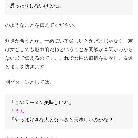
誘ったりしないけどね」
のようなことを伝えてください。
趣味が合うとか、一緒にいて楽しいとかだけじゃなく、君
は女としても魅力的だねということを冗談か本気かわから
ない形で伝えるのです。これで女性の感情を動かし、友達
どまりを防ぎます。
別パターンとしては、
「このラーメン美味しいね」
「うん」
「やっぱ好きな人と食べると美味しいのかな？」