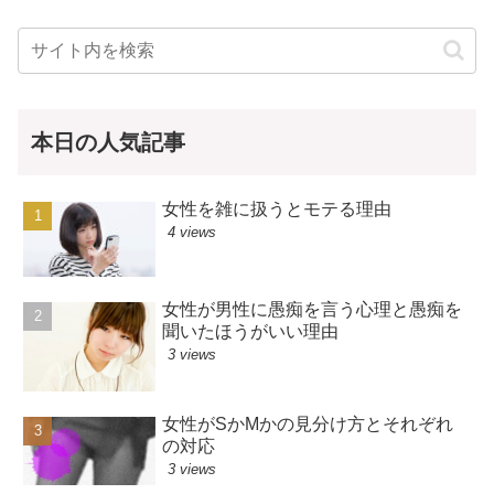
本日の人気記事
女性を雑に扱うとモテる理由
4 views
女性が男性に愚痴を言う心理と愚痴を
聞いたほうがいい理由
3 views
女性がSかMかの見分け方とそれぞれ
の対応
3 views