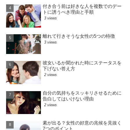
付き合う前は好きな人を複数でのデー
トに誘うべき理由と手順
3 views
離れて行きそうな女性の5つの特徴
3 views
彼女いるか聞かれた時にステータスを
下げない答え方
2 views
自分の気持ちをスッキリさせるために
告白してはいけない理由
2 views
素が出る？女性の好意の兆候を見抜く
7つのポイント