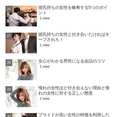
彼氏持ちの女性を略奪する5つのポイ
ント
1 view
彼氏持ちの女性と付き合いたければキ
ープされろ！
1 view
女心がわかる男性になる会話のコツ
1 view
憧れの女性ほど付き合えない理由と憧
れの女性に対する正しい態度
1 view
プライドが高い女性の特徴を利用した