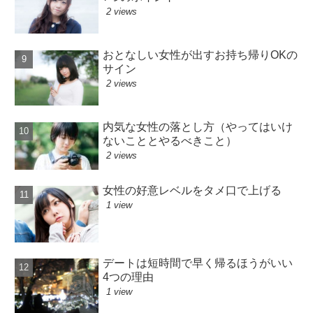
2 views
おとなしい女性が出すお持ち帰りOKの
サイン
2 views
内気な女性の落とし方（やってはいけ
ないこととやるべきこと）
2 views
女性の好意レベルをタメ口で上げる
1 view
デートは短時間で早く帰るほうがいい
4つの理由
1 view