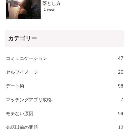
落とし方
1 view
カテゴリー
コミュニケーション
47
セルフイメージ
20
デート術
98
マッチングアプリ攻略
7
モテない原因
59
会話以前の問題
12