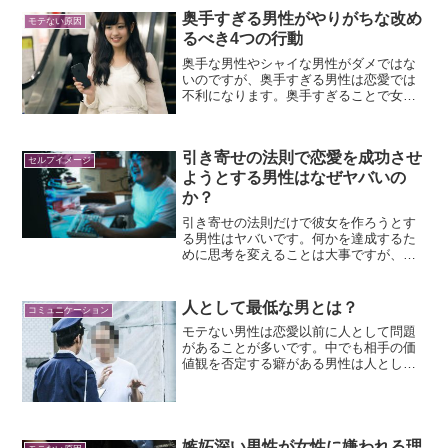
心理に基づいて理解する必要がありま
奥手すぎる男性がやりがちな改め
す。女性があなたのLI...
モテない原因
るべき4つの行動
奥手な男性やシャイな男性がダメではな
いのですが、奥手すぎる男性は恋愛では
不利になります。奥手すぎることで女性
が本能的に嫌うパターンに陥ってしまう
からです。奥手すぎる男性がやりがち
な、改めるべき4つの行動についてお話し
引き寄せの法則で恋愛を成功させ
します。
セルフイメージ
ようとする男性はなぜヤバいの
か？
引き寄せの法則だけで彼女を作ろうとす
る男性はヤバいです。何かを達成するた
めに思考を変えることは大事ですが、そ
れしかしない人は考えを改めたほうがい
いかもしれません。引き寄せの法則だけ
で恋愛をしようとしている男性がヤバい
人として最低な男とは？
コミュニケーション
理由についてお話します。
モテない男性は恋愛以前に人として問題
があることが多いです。中でも相手の価
値観を否定する癖がある男性は人として
最低です。しかしあなたも気付かぬうち
に自分の価値観を押し付けているかもし
れません。価値観を尊重するために最も
大切なことお伝えします。
嫉妬深い男性が女性に嫌われる理