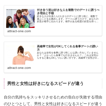
付き合う前は好きな人を複数でのデートに誘うべ
き理由と手順
好きな人が出来たら2人きりのデートに誘う前に、複数で
遊ぶことをお薦めします。デートに誘うだけで、あなたの
好意が相手に伝わります。相手がある程度の好意を持って
いない限りOKしてはもらえません。好きな人にあなたの魅
力を伝えるために、まずは複数で遊んでみるのは有効で
す。付き合う前は好きな人を複数でのデートに誘うべき理
attract-one.com
由と手順についてお話しします。
高確率で女性がOKしてくれる食事デートの誘い
方
あなたは女性を食事に誘う時こんな誘い方をしていません
か？「よかったら食事でも行きませんか？」これは女性か
らすると最もOKしづらい誘い方です。高確率で女性がOK
してくれる食事デートの誘い方についてお話しします。
attract-one.com
男性と女性は好きになるスピードが違う
自分の気持ちをスッキリさせるための告白が失敗する理由
のひとつとして、男性と女性は好きになるスピードが違う