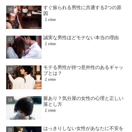
すぐ振られる男性に共通する2つの原
因
1 view
誠実な男性ほどモテない本当の理由
1 view
モテる男性が持つ意外性のあるギャッ
プとは？
1 view
脈あり？気分屋の女性の心理と正しい
落とし方
1 view
はっきりしない女性があなたに不安を