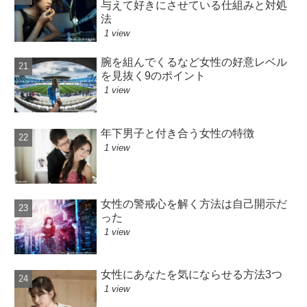
与えて好きにさせている仕組みと対処
法
1 view
腕を組んでくるなど女性の好意レベル
を見抜く9のポイント
1 view
年下男子と付き合う女性の特徴
1 view
女性の警戒心を解く方法は自己開示だ
った
1 view
女性にあなたを気にならせる方法3つ
1 view