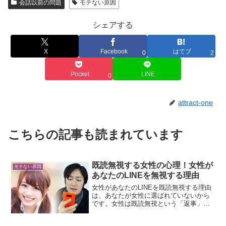
会話以前の問題
モテない原因
シェアする
X
Facebook
はてブ
0
2
Pocket
LINE
0
attract-one
こちらの記事も読まれています
既読無視する女性の心理！女性が
モテない原因
あなたのLINEを無視する理由
女性があなたのLINEを既読無視する理由
は、あなたが女性に選ばれていないから
です。女性は既読無視という「返事」を
することがあるのです。既読無視は表面
的なテクニックではなく、本質的な女性