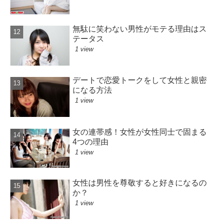
無駄に笑わない男性がモテる理由はス
テータス
1 view
デートで恋愛トークをして女性と親密
になる方法
1 view
女の連帯感！女性が女性同士で固まる
4つの理由
1 view
女性は男性を尊敬すると好きになるの
か？
1 view