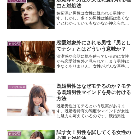
モテない原因
由と対処法
嫉妬深い男性は女性に嫌われる男性で
す。しかし、多くの男性は嫉妬は良くな
いとわかっていてもなかなか抑えられず
にいるのです。嫉妬をコントロールする
ことが必要ですが、それには人が嫉妬す
る理由や嫉妬深い男性が嫌われる理由を
恋愛対象外にされる男性「男とし
知ることが欠かせません。人はなぜ嫉妬
女性心理
するのか、嫉妬深い男性が女性に嫌われ
てナシ」とはどういう意味か？
る理由、そして気持ちをコントロール
清潔感や会話に気を使っているのに女性
し、女性に嫌わないようにする対処法に
から恋愛対象外と見られてしまう男性は
ついてお話しします。
少なくありません。女性がどんな基準で
恋愛対象外と判断しているのかは男性に
はわかりにくいものです。女性に恋愛対
象外にされる男性は、どんな男性なので
既婚男性はなぜモテるのか？モテ
しょうか？
モテない原因
る既婚男性マインドを身に付ける
方法
既婚男性はモテるという現実がありま
す。既婚者特有の態度やマインドが女性
に魅力を与えているのです。既婚男性マ
インドをインストールするとモテるため
に役立ちます。既婚男性がモテる理由と
モテるマインドを身に付ける方法につい
試す女！男性を試してくる女性の
女性心理
てお話しします。
心理と対処法